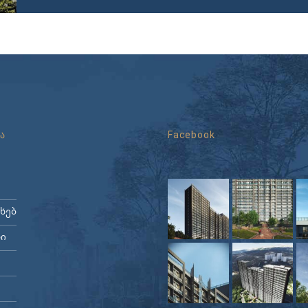
ა
Facebook
ახებ
ი