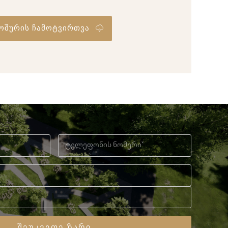
ოშურის ჩამოტვირთვა