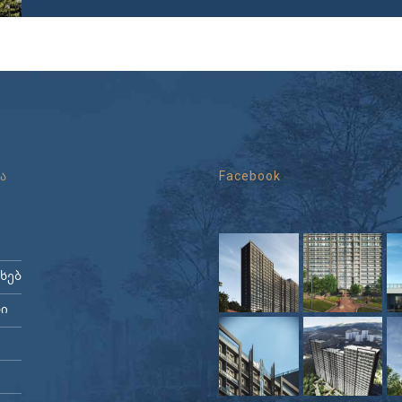
ა
Facebook
ახებ
ი