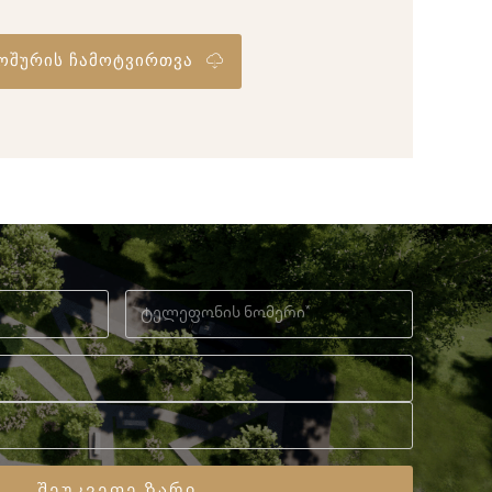
ოშურის ჩამოტვირთვა