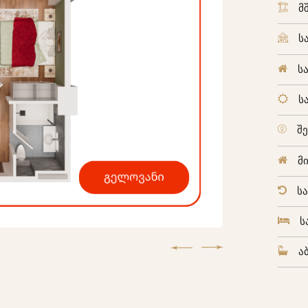
მ
ს
ს
ს
შ
მ
ს
ს
ა