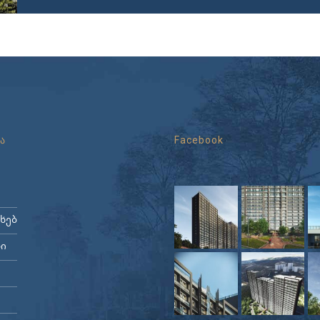
ა
Facebook
ახებ
ი