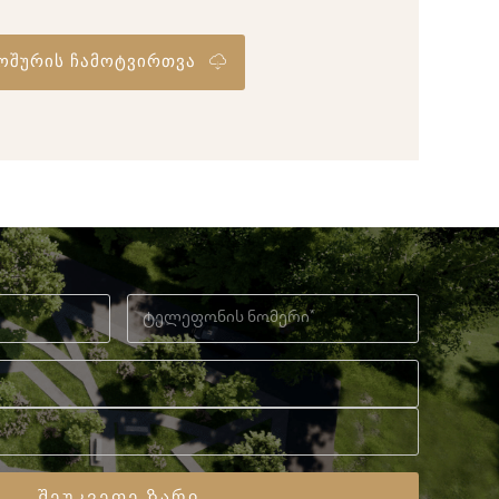
ოშურის ჩამოტვირთვა