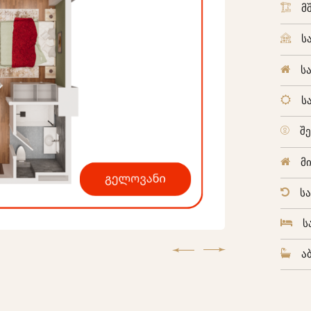
მ
ს
ს
ს
შ
მ
ს
ს
ა