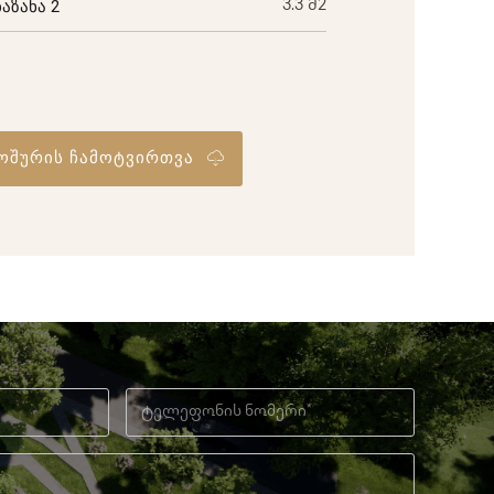
ბაზანა 2
3.3 მ2
ოშურის ჩამოტვირთვა