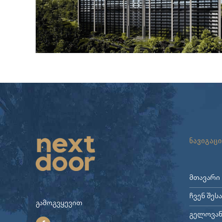
ნავიგაცი
მთავარი
ჩვენ შეს
გამოგვყევით
გელოვან