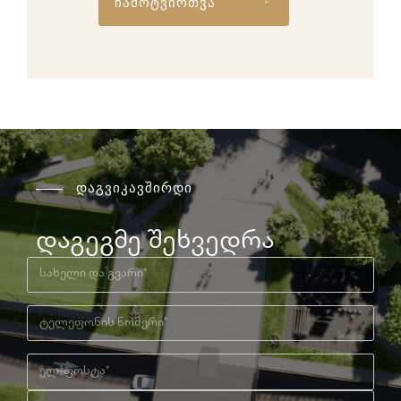
ჩამოტვირთვა
დაგვიკავშირდი
დაგეგმე შეხვედრა