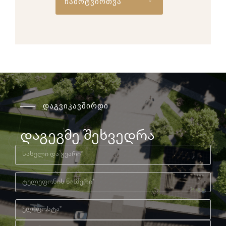
ჩამოტვირთვა
დაგვიკავშირდი
დაგეგმე შეხვედრა