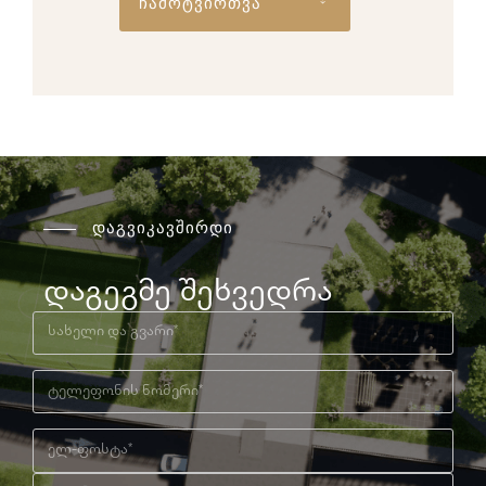
ჩამოტვირთვა
დაგვიკავშირდი
დაგეგმე შეხვედრა