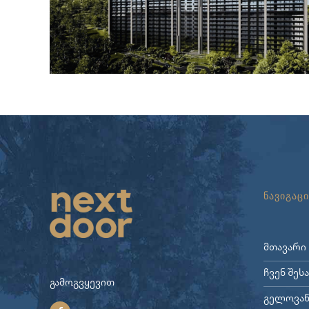
ნავიგაცი
მთავარი
ჩვენ შეს
გამოგვყევით
გელოვან