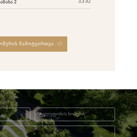
ბაზანა 2
3.3 მ2
ოშურის ჩამოტვირთვა