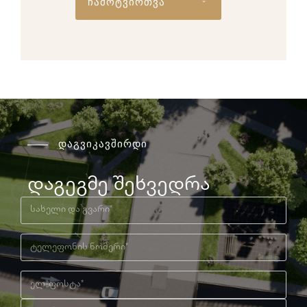
ჩამოტვირთვა
დაგვიკავშირდი
დაგეგმე შეხვედრა