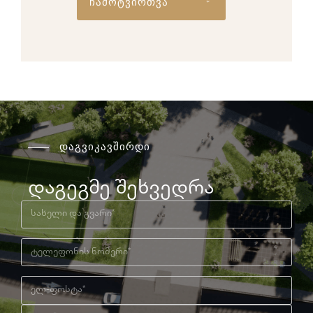
ჩამოტვირთვა
დაგვიკავშირდი
დაგეგმე შეხვედრა