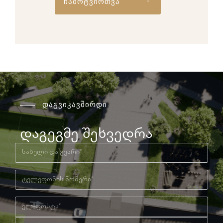
ჩამოტვირთვა
დაგვიკავშირდი
დაგეგმე შეხვედრა