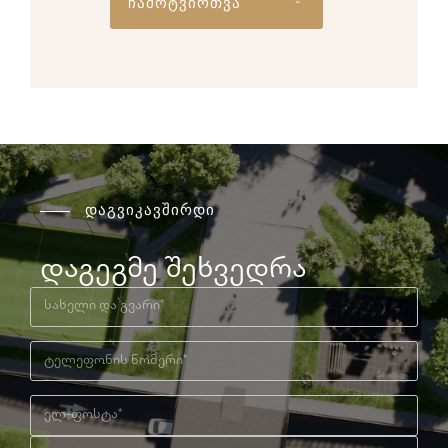
ჩამოტვირთვა
დაგვიკავშირდი
დაგეგმე შეხვედრა