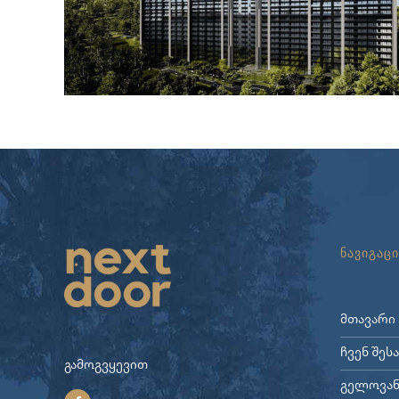
ნავიგაცი
მთავარი
ჩვენ შეს
გამოგვყევით
გელოვან