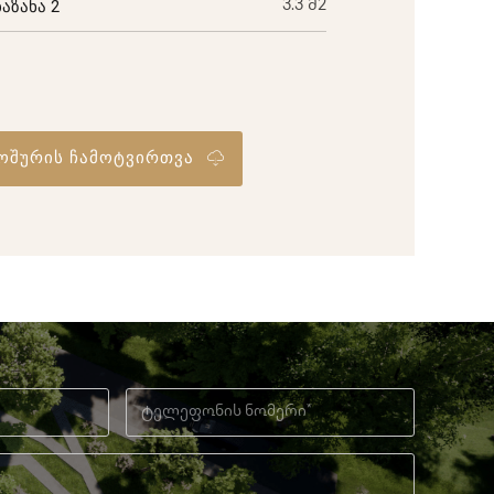
ბაზანა 2
3.3 მ2
ოშურის ჩამოტვირთვა