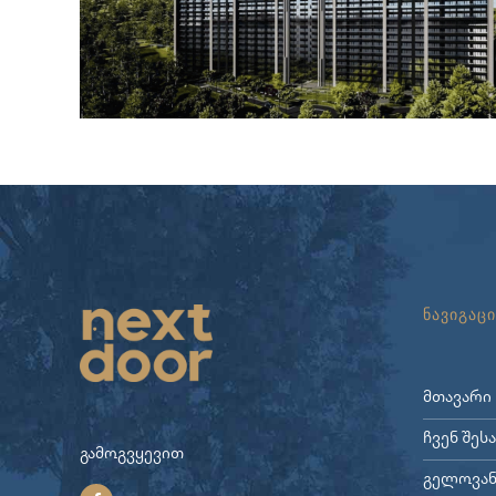
ნავიგაცი
მთავარი
ჩვენ შეს
გამოგვყევით
გელოვან