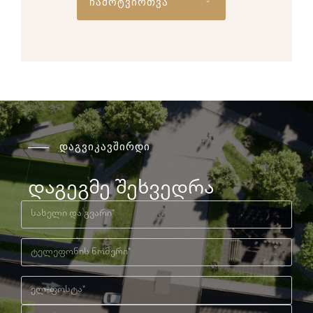
ჩამოტვირთვა
დაგვიკავშირდი
დაგეგმე შეხვედრა