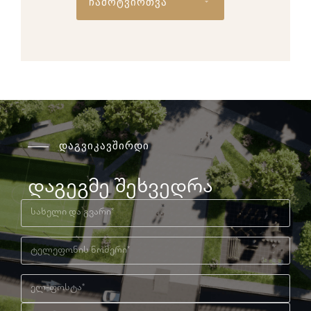
ჩამოტვირთვა
დაგვიკავშირდი
დაგეგმე შეხვედრა