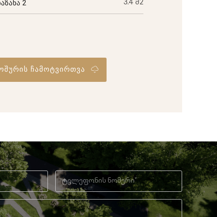
ბაზანა 2
3.4 მ2
ოშურის ჩამოტვირთვა