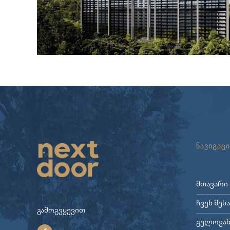
ნავიგაცი
მთავარი
ჩვენ შეს
გამოგვყევით
გელოვან