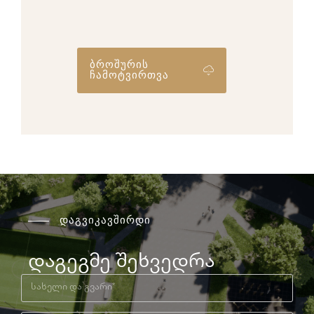
ბროშურის
ჩამოტვირთვა
დაგვიკავშირდი
დაგეგმე შეხვედრა