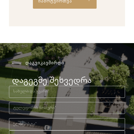
ჩამოტვირთვა
დაგვიკავშირდი
დაგეგმე შეხვედრა