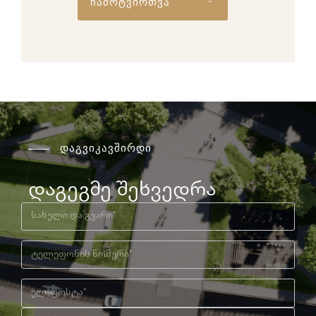
ჩამოტვირთვა
დაგვიკავშირდი
დაგეგმე შეხვედრა