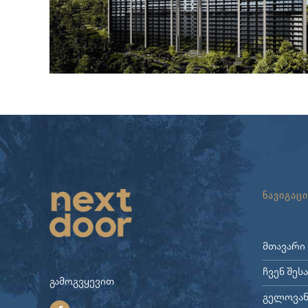
ნავიგაცი
მთავარი
ჩვენ შეს
გამოგვყევით
გელოვან