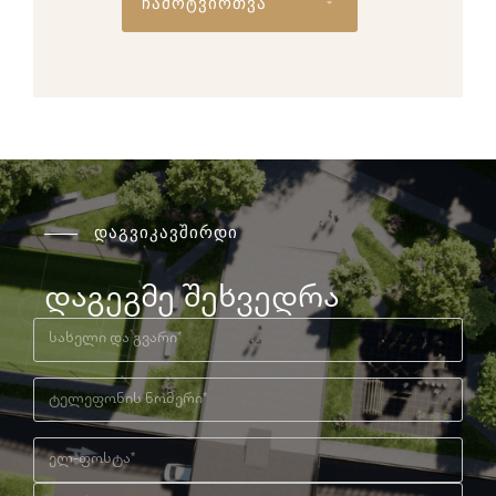
ჩამოტვირთვა
დაგვიკავშირდი
დაგეგმე შეხვედრა