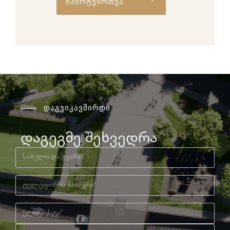
ჩამოტვირთვა
დაგვიკავშირდი
დაგეგმე შეხვედრა