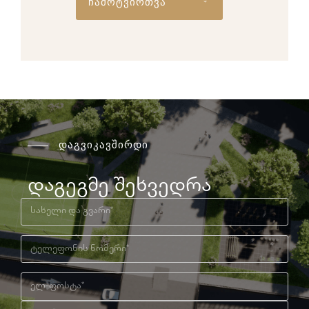
ჩამოტვირთვა
დაგვიკავშირდი
დაგეგმე შეხვედრა