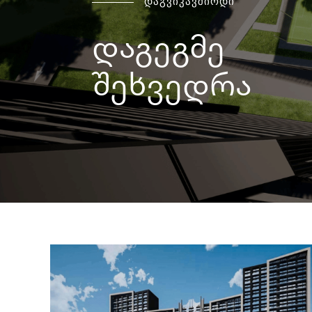
დაგვიკავშირდი
დაგეგმე
შეხვედრა