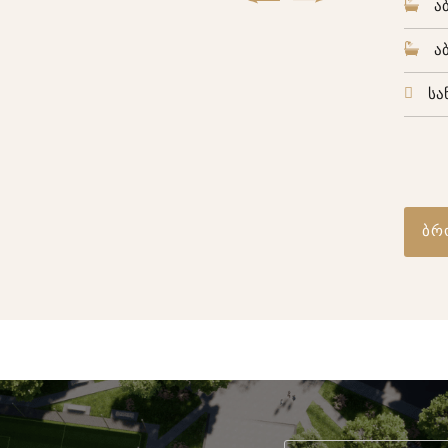
ა
ა
სა
ბრ