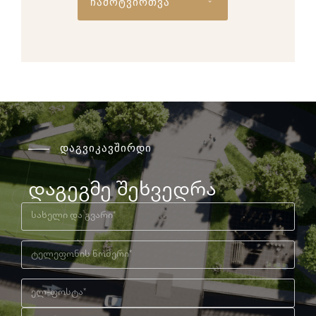
ჩამოტვირთვა
დაგვიკავშირდი
დაგეგმე შეხვედრა