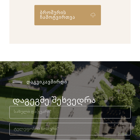
ბროშურის
ჩამოტვირთვა
დაგვიკავშირდი
დაგეგმე შეხვედრა