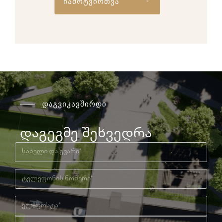
ჩამოტვირთვა
დაგვიკავშირდი
დაგეგმე შეხვედრა