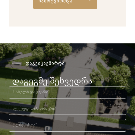
ჩამოტვირთვა
დაგვიკავშირდი
დაგეგმე შეხვედრა