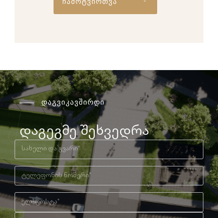
ჩამოტვირთვა
დაგვიკავშირდი
დაგეგმე შეხვედრა