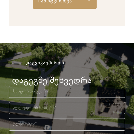
ჩამოტვირთვა
დაგვიკავშირდი
დაგეგმე შეხვედრა