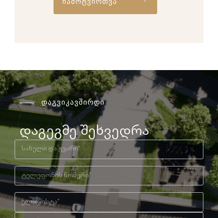
ჩამოტვირთვა
დაგვიკავშირდი
დაგეგმე შეხვედრა