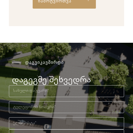
ჩამოტვირთვა
დაგვიკავშირდი
დაგეგმე შეხვედრა