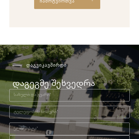
ჩამოტვირთვა
დაგვიკავშირდი
დაგეგმე შეხვედრა