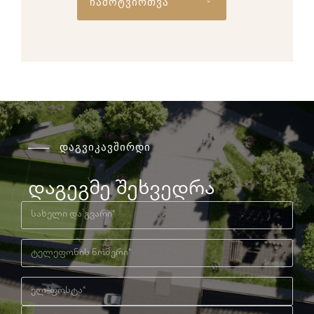
ჩამოტვირთვა
დაგვიკავშირდი
დაგეგმე შეხვედრა