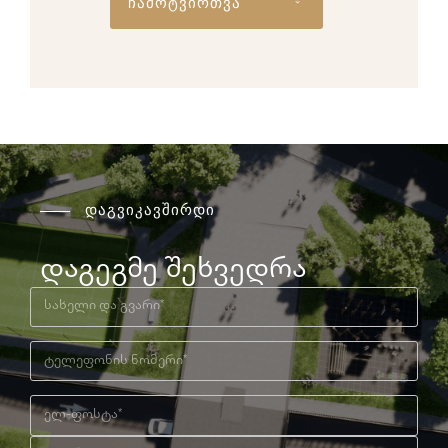
ჩამოტვირთვა
დაგვიკავშირდი
დაგეგმე შეხვედრა