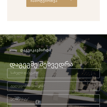
ჩამოტვირთვა
დაგვიკავშირდი
დაგეგმე შეხვედრა