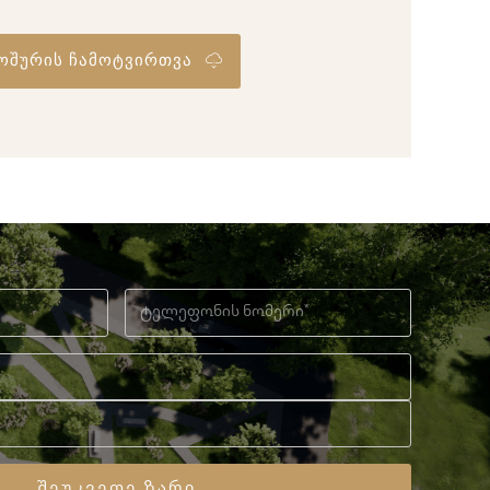
ოშურის ჩამოტვირთვა