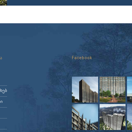
ა
Facebook
ახებ
ი