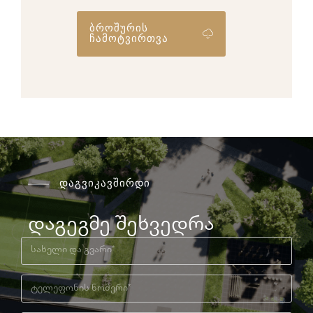
ბროშურის
ჩამოტვირთვა
დაგვიკავშირდი
დაგეგმე შეხვედრა