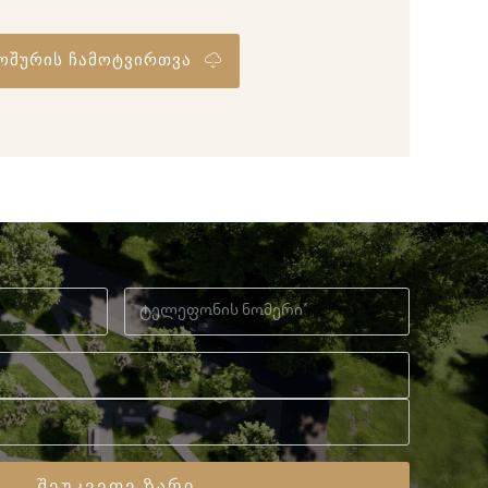
ოშურის ჩამოტვირთვა