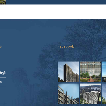
ა
Facebook
ახებ
ი