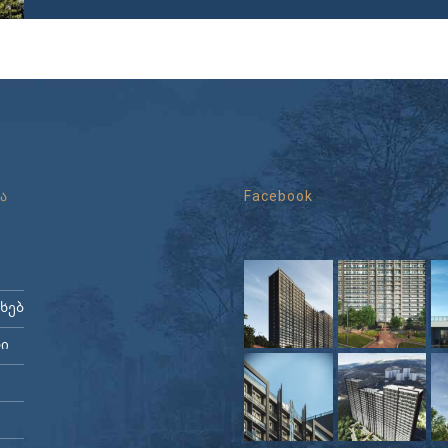
ა
Facebook
ახებ
ი