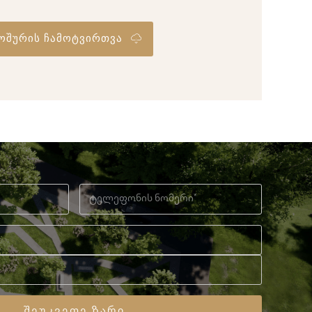
ოშურის ჩამოტვირთვა