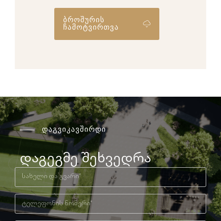
ბროშურის
ჩამოტვირთვა
დაგვიკავშირდი
დაგეგმე შეხვედრა