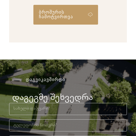
ბროშურის
ჩამოტვირთვა
დაგვიკავშირდი
დაგეგმე შეხვედრა