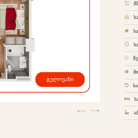
მ
ს
ს
ს
შ
მ
ს
ს
ა