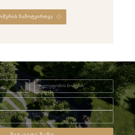
ოშურის ჩამოტვირთვა