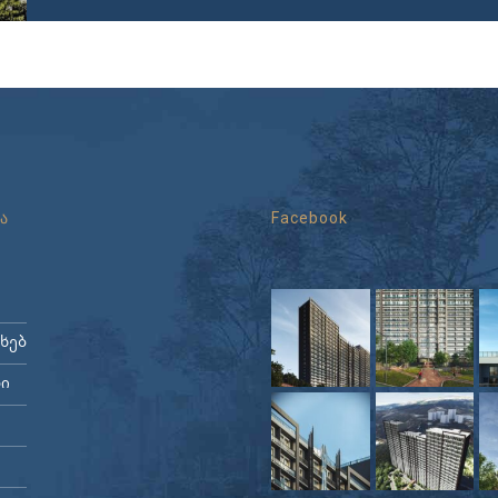
ა
Facebook
ახებ
ი