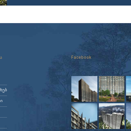
ა
Facebook
ახებ
ი