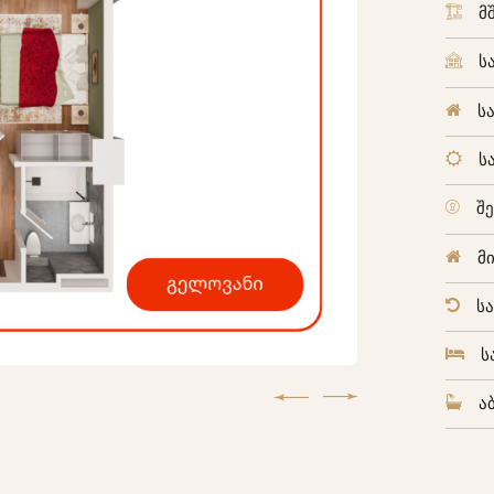
მ
ს
ს
ს
შ
მ
ს
ს
ა