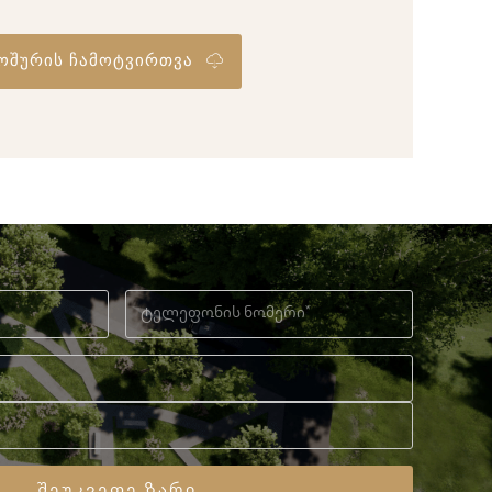
ოშურის ჩამოტვირთვა