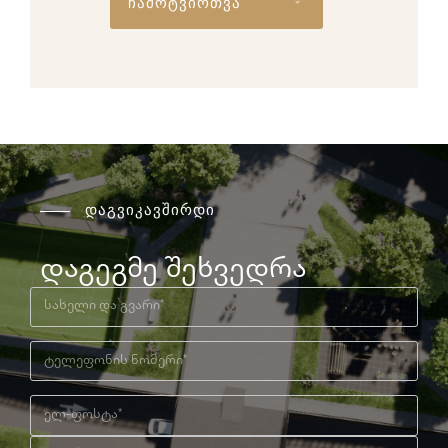
ჩამოტვირთვა
დაგვიკავშირდი
დაგეგმე შეხვედრა