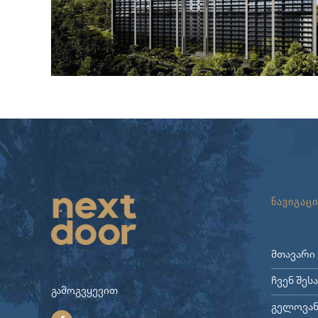
ნავიგაცი
მთავარი
ჩვენ შეს
გამოგვყევით
გელოვან