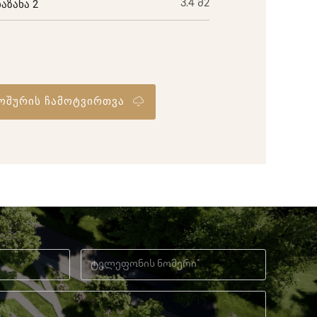
ბაზანა 2
3.4 მ2
ოშურის ჩამოტვირთვა